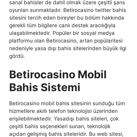
sanal bahisler de dahil olmak üzere çeşitli şans
oyunları sunmaktadır. Betirocasino twitter bahis
sitesini tercih eden bireyler bu bölüm hakkında
gerekli tüm bilgilere canlı destek aracılığıyla
ulaşabilmektedir. Popüler bir sosyal medya
platformu olan Betirocasino, artan popülaritesi
nedeniyle yasa dışı bahis sitelerinden büyük ilgi
gördü.
Betirocasino Mobil
Bahis Sistemi
Betirocasino mobil bahis sitesinin sunduğu tüm
hizmetlere akıllı telefon teknolojisi üzerinden
erişilebilmektedir. Yasadışı bahis siteleri, çok
çeşitli bahis seçenekleri sunan, teknolojik
açıdan gelişmiş bahis siteleridir. Bu web sitesi,