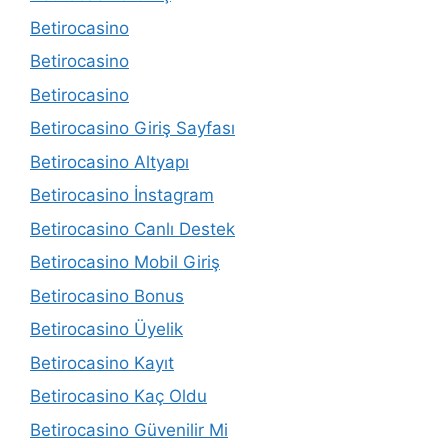
Betirocasino
Betirocasino
Betirocasino
Betirocasino Giriş Sayfası
Betirocasino Altyapı
Betirocasino İnstagram
Betirocasino Canlı Destek
Betirocasino Mobil Giriş
Betirocasino Bonus
Betirocasino Üyelik
Betirocasino Kayıt
Betirocasino Kaç Oldu
Betirocasino Güvenilir Mi