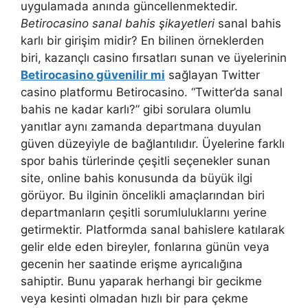
uygulamada anında güncellenmektedir.
Betirocasino sanal bahis şikayetleri
sanal bahis
karlı bir girişim midir? En bilinen örneklerden
biri, kazançlı casino fırsatları sunan ve üyelerinin
Betirocasino güvenilir mi
sağlayan Twitter
casino platformu Betirocasino. “Twitter’da sanal
bahis ne kadar karlı?” gibi sorulara olumlu
yanıtlar aynı zamanda departmana duyulan
güven düzeyiyle de bağlantılıdır. Üyelerine farklı
spor bahis türlerinde çeşitli seçenekler sunan
site, online bahis konusunda da büyük ilgi
görüyor. Bu ilginin öncelikli amaçlarından biri
departmanların çeşitli sorumluluklarını yerine
getirmektir. Platformda sanal bahislere katılarak
gelir elde eden bireyler, fonlarına günün veya
gecenin her saatinde erişme ayrıcalığına
sahiptir. Bunu yaparak herhangi bir gecikme
veya kesinti olmadan hızlı bir para çekme