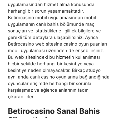
uygulamasından hizmet alma konusunda
herhangi bir sorun yaşamamaktadır.
Betirocasino mobil uygulamasından mobil
uygulamanın canlı bahis bölümünde maç
sonuçları ve istatistiklerle ilgili ek bilgilere ve
gerekli tüm detaylara ulaşabilirsiniz. Ayrıca
Betirocasino web sitesine casino oyun puanları
mobil uygulaması üzerinden de erişebilirsiniz.
Bu web sitesindeki bu hizmetin kullanılması
hiçbir şekilde herhangi bir kesintiye veya
kesintiye neden olmayacaktır. Birkaç stüdyo
aynı anda canlı casino oyunlarına bağlandığında
oyuncular erişimde herhangi bir sorunla
karşılaşmaz ve eğlence anlarının tadını
çıkarabilirler.
Betirocasino Sanal Bahis