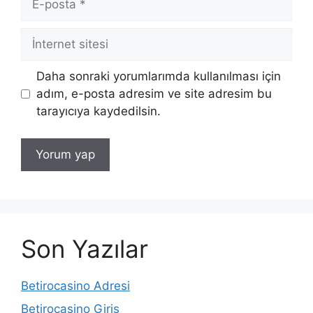
posta
İnternet
sitesi
Daha sonraki yorumlarımda kullanılması için
adım, e-posta adresim ve site adresim bu
tarayıcıya kaydedilsin.
Son Yazılar
Betirocasino Adresi
Betirocasino Giriş