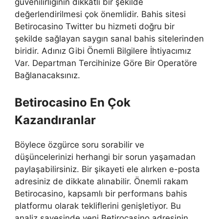
güvenilirliğinin dikkatli bir şekilde
değerlendirilmesi çok önemlidir. Bahis sitesi
Betirocasino Twitter bu hizmeti doğru bir
şekilde sağlayan saygın sanal bahis sitelerinden
biridir. Adınız Gibi Önemli Bilgilere İhtiyacımız
Var. Departman Tercihinize Göre Bir Operatöre
Bağlanacaksınız.
Betirocasino En Çok
Kazandıranlar
Böylece özgürce soru sorabilir ve
düşüncelerinizi herhangi bir sorun yaşamadan
paylaşabilirsiniz. Bir şikayeti ele alırken e-posta
adresiniz de dikkate alınabilir. Önemli rakam
Betirocasino, kapsamlı bir performans bahis
platformu olarak tekliflerini genişletiyor. Bu
analiz sayesinde yeni Betirocasino adresinin