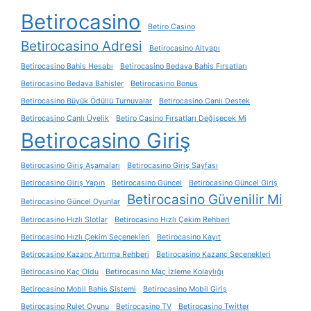
Betirocasino
Betiro Casino
Betirocasino Adresi
Betirocasino Altyapı
Betirocasino Bahis Hesabı
Betirocasino Bedava Bahis Fırsatları
Betirocasino Bedava Bahisler
Betirocasino Bonus
Betirocasino Büyük Ödüllü Turnuvalar
Betirocasino Canlı Destek
Betirocasino Canlı Üyelik
Betiro Casino Fırsatları Değişecek Mi
Betirocasino Giriş
Betirocasino Giriş Aşamaları
Betirocasino Giriş Sayfası
Betirocasino Giriş Yapın
Betirocasino Güncel
Betirocasino Güncel Giriş
Betirocasino Güvenilir Mi
Betirocasino Güncel Oyunlar
Betirocasino Hızlı Slotlar
Betirocasino Hızlı Çekim Rehberi
Betirocasino Hızlı Çekim Seçenekleri
Betirocasino Kayıt
Betirocasino Kazanç Artırma Rehberi
Betirocasino Kazanç Seçenekleri
Betirocasino Kaç Oldu
Betirocasino Maç İzleme Kolaylığı
Betirocasino Mobil Bahis Sistemi
Betirocasino Mobil Giriş
Betirocasino Rulet Oyunu
Betirocasino TV
Betirocasino Twitter