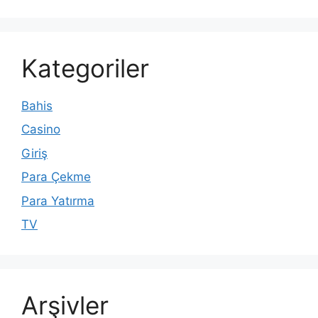
Kategoriler
Bahis
Casino
Giriş
Para Çekme
Para Yatırma
TV
Arşivler