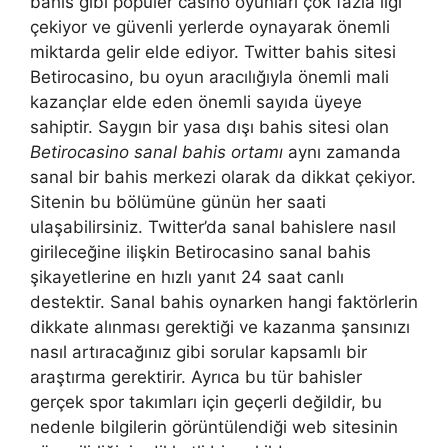
bahis gibi popüler casino oyunları çok fazla ilgi
çekiyor ve güvenli yerlerde oynayarak önemli
miktarda gelir elde ediyor. Twitter bahis sitesi
Betirocasino, bu oyun aracılığıyla önemli mali
kazançlar elde eden önemli sayıda üyeye
sahiptir. Saygın bir yasa dışı bahis sitesi olan
Betirocasino sanal bahis ortamı
aynı zamanda
sanal bir bahis merkezi olarak da dikkat çekiyor.
Sitenin bu bölümüne günün her saati
ulaşabilirsiniz. Twitter’da sanal bahislere nasıl
girileceğine ilişkin Betirocasino sanal bahis
şikayetlerine en hızlı yanıt 24 saat canlı
destektir. Sanal bahis oynarken hangi faktörlerin
dikkate alınması gerektiği ve kazanma şansınızı
nasıl artıracağınız gibi sorular kapsamlı bir
araştırma gerektirir. Ayrıca bu tür bahisler
gerçek spor takımları için geçerli değildir, bu
nedenle bilgilerin görüntülendiği web sitesinin