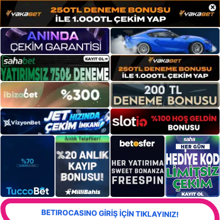
×
BETIROCASINO GİRİŞ İÇİN TIKLAYINIZ!