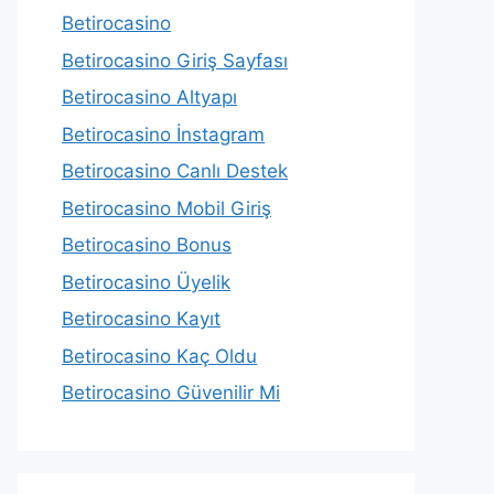
Betirocasino
Betirocasino Giriş Sayfası
Betirocasino Altyapı
Betirocasino İnstagram
Betirocasino Canlı Destek
Betirocasino Mobil Giriş
Betirocasino Bonus
Betirocasino Üyelik
Betirocasino Kayıt
Betirocasino Kaç Oldu
Betirocasino Güvenilir Mi