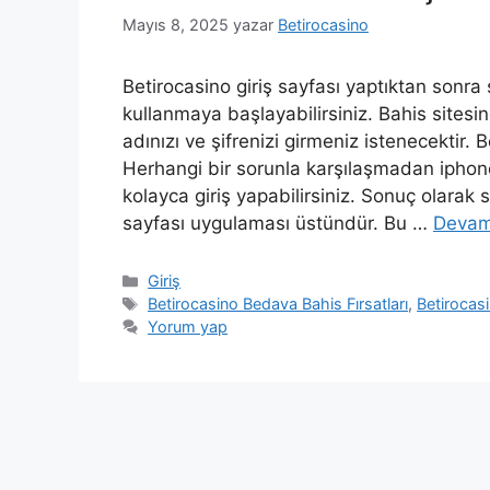
Mayıs 8, 2025
yazar
Betirocasino
Betirocasino giriş sayfası yaptıktan sonra
kullanmaya başlayabilirsiniz. Bahis sitesin
adınızı ve şifrenizi girmeniz istenecektir.
Herhangi bir sorunla karşılaşmadan iphon
kolayca giriş yapabilirsiniz. Sonuç olarak s
sayfası uygulaması üstündür. Bu …
Devam
Kategoriler
Giriş
Etiketler
Betirocasino Bedava Bahis Fırsatları
,
Betirocasi
Yorum yap