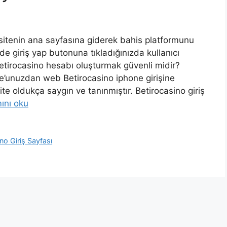
 sitenin ana sayfasına giderek bahis platformunu
de giriş yap butonuna tıkladığınızda kullanıcı
 Betirocasino hesabı oluşturmak güvenli midir?
e’unuzdan web Betirocasino iphone girişine
ite oldukça saygın ve tanınmıştır. Betirocasino giriş
ını oku
no Giriş Sayfası