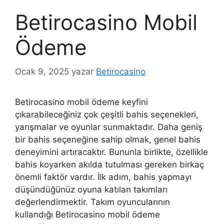
Betirocasino Mobil
Ödeme
Ocak 9, 2025
yazar
Betirocasino
Betirocasino mobil ödeme keyfini
çıkarabileceğiniz çok çeşitli bahis seçenekleri,
yarışmalar ve oyunlar sunmaktadır. Daha geniş
bir bahis seçeneğine sahip olmak, genel bahis
deneyimini artıracaktır. Bununla birlikte, özellikle
bahis koyarken akılda tutulması gereken birkaç
önemli faktör vardır. İlk adım, bahis yapmayı
düşündüğünüz oyuna katılan takımları
değerlendirmektir. Takım oyuncularının
kullandığı Betirocasino mobil ödeme