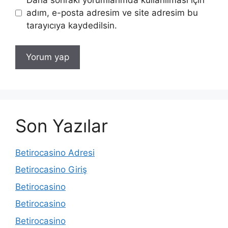
Daha sonraki yorumlarımda kullanılması için
adım, e-posta adresim ve site adresim bu
tarayıcıya kaydedilsin.
Son Yazılar
Betirocasino Adresi
Betirocasino Giriş
Betirocasino
Betirocasino
Betirocasino