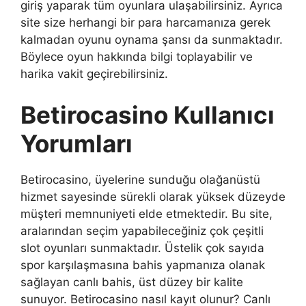
giriş yaparak tüm oyunlara ulaşabilirsiniz. Ayrıca
site size herhangi bir para harcamanıza gerek
kalmadan oyunu oynama şansı da sunmaktadır.
Böylece oyun hakkında bilgi toplayabilir ve
harika vakit geçirebilirsiniz.
Betirocasino Kullanıcı
Yorumları
Betirocasino, üyelerine sunduğu olağanüstü
hizmet sayesinde sürekli olarak yüksek düzeyde
müşteri memnuniyeti elde etmektedir. Bu site,
aralarından seçim yapabileceğiniz çok çeşitli
slot oyunları sunmaktadır. Üstelik çok sayıda
spor karşılaşmasına bahis yapmanıza olanak
sağlayan canlı bahis, üst düzey bir kalite
sunuyor. Betirocasino nasıl kayıt olunur? Canlı