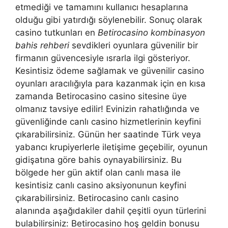
etmediği ve tamamını kullanıcı hesaplarına
olduğu gibi yatırdığı söylenebilir. Sonuç olarak
casino tutkunları en
Betirocasino kombinasyon
bahis rehberi
sevdikleri oyunlara güvenilir bir
firmanın güvencesiyle ısrarla ilgi gösteriyor.
Kesintisiz ödeme sağlamak ve güvenilir casino
oyunları aracılığıyla para kazanmak için en kısa
zamanda Betirocasino casino sitesine üye
olmanız tavsiye edilir! Evinizin rahatlığında ve
güvenliğinde canlı casino hizmetlerinin keyfini
çıkarabilirsiniz. Günün her saatinde Türk veya
yabancı krupiyerlerle iletişime geçebilir, oyunun
gidişatına göre bahis oynayabilirsiniz. Bu
bölgede her gün aktif olan canlı masa ile
kesintisiz canlı casino aksiyonunun keyfini
çıkarabilirsiniz. Betirocasino canlı casino
alanında aşağıdakiler dahil çeşitli oyun türlerini
bulabilirsiniz: Betirocasino hoş geldin bonusu