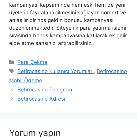
kampanyası kapsamında hem eski hem de yeni
üyelerin faydalanabilmesini sağlayan cömert ve
anlaşılır bir hoş geldin bonusu kampanyası
düzenlenmektedir. Siteye ilk para yatırma işlemi
sırasında bonus kampanyasına katılarak ek gelir
elde etme şansınızı artırabilirsiniz.
Kategoriler
Para Çekme
Etiketler
Betirocasino Kullanıcı Yorumları
,
Betirocasino
Mobil Ödeme
Betirocasino Telegram
Betirocasino Adresi
Yorum yapın