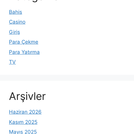
Bahis
Casino
Giriş
Para Çekme
Para Yatırma
TV
Arşivler
Haziran 2026
Kasım 2025
Mayıs 2025