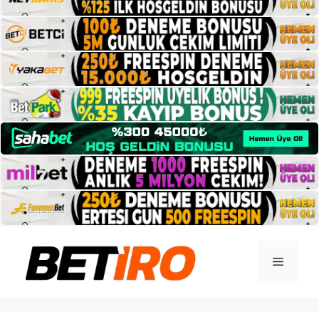
İçeriğe
atla
Menü