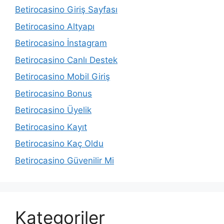
Betirocasino Giriş Sayfası
Betirocasino Altyapı
Betirocasino İnstagram
Betirocasino Canlı Destek
Betirocasino Mobil Giriş
Betirocasino Bonus
Betirocasino Üyelik
Betirocasino Kayıt
Betirocasino Kaç Oldu
Betirocasino Güvenilir Mi
Kategoriler