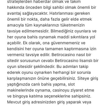
stratejilerden haberdar olmak ve takım
hakkında önceden bilgi sahibi olmak önemli bir
avantaj sağlayacaktır. Hatırlanması gereken
önemli bir nokta, daha fazla gelir elde etmek
amacıyla tüm kaynaklarınızı tüketmenizin
tavsiye edilmemesidir. Bilmediğiniz oyunlara ve
her oyuna bahis oynamak maddi sıkıntılara yol
açabilir. Ek olarak, ona güvenmemeniz ve
kendisini her oyuna tamamen kaptırmasına izin
vermeniz tavsiye edilir. Betirocasino nasıl bir
sitedir sorusunun cevabı Betirocasino lisanslı bir
oyun sitesidir şeklindedir. Bu adımları takip
ederek oyunu oynarken herhangi bir sorunla
karşılaşmanızın önüne geçebilirsiniz. Siteye giriş
yaptığınızda canlı bahis yapma, slot
makinelerinde oynama, casinoyu ziyaret etme
ve bingoya katılma seçeneklerine sahipsiniz.
Mevcut giriş adresinizden giriş yaparak veya