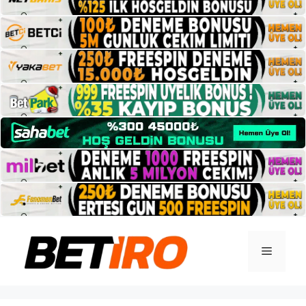
İçeriğe
atla
Menü