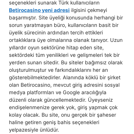
seçenekleri sunarak Türk kullanıcıların
Betirocasino yeni adresi
ilgisini çekmeyi
başarmıştır. Site üyeliği konusunda herhangi bir
sorun yaratmayan büro, kullanıcıların basit bir
üyelik sürecinin ardından tercih ettikleri
ortaklıklara üye olmalarına olanak tanıyor. Uzun
yıllardır oyun sektörüne hitap eden site,
sektördeki tüm yenilikleri ve gelişmeleri tek bir
yerden sunan sitedir. Bu siteler bağımsız olarak
oluşturulmuştur ve farkındalıklarını her an
gösterebilmektedirler. Alanında köklü bir şirket
olan Betirocasino, mevcut giriş adresini sosyal
medya platformları ve Google aracılığıyla
düzenli olarak güncellemektedir. Üyeyseniz
endişelenmenize gerek yok, giriş yapmak çok
kolay olacak. Bu site, onu gerçek bir şaheser
haline getiren geniş bahis seçenekleri
yelpazesiyle ünlüdür.