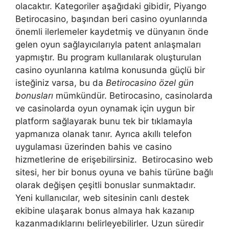
olacaktır. Kategoriler aşağıdaki gibidir, Piyango
Betirocasino, başından beri casino oyunlarında
önemli ilerlemeler kaydetmiş ve dünyanın önde
gelen oyun sağlayıcılarıyla patent anlaşmaları
yapmıştır. Bu program kullanılarak oluşturulan
casino oyunlarına katılma konusunda güçlü bir
isteğiniz varsa, bu da
Betirocasino özel gün
bonusları
mümkündür. Betirocasino, casinolarda
ve casinolarda oyun oynamak için uygun bir
platform sağlayarak bunu tek bir tıklamayla
yapmanıza olanak tanır. Ayrıca akıllı telefon
uygulaması üzerinden bahis ve casino
hizmetlerine de erişebilirsiniz. Betirocasino web
sitesi, her bir bonus oyuna ve bahis türüne bağlı
olarak değişen çeşitli bonuslar sunmaktadır.
Yeni kullanıcılar, web sitesinin canlı destek
ekibine ulaşarak bonus almaya hak kazanıp
kazanmadıklarını belirleyebilirler. Uzun süredir