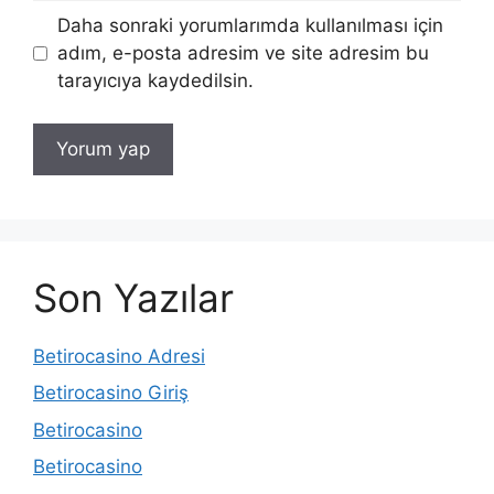
Daha sonraki yorumlarımda kullanılması için
adım, e-posta adresim ve site adresim bu
tarayıcıya kaydedilsin.
Son Yazılar
Betirocasino Adresi
Betirocasino Giriş
Betirocasino
Betirocasino