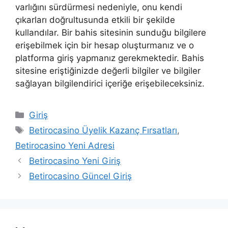
varlığını sürdürmesi nedeniyle, onu kendi
çıkarları doğrultusunda etkili bir şekilde
kullandılar. Bir bahis sitesinin sunduğu bilgilere
erişebilmek için bir hesap oluşturmanız ve o
platforma giriş yapmanız gerekmektedir. Bahis
sitesine eriştiğinizde değerli bilgiler ve bilgiler
sağlayan bilgilendirici içeriğe erişebileceksiniz.
Kategoriler
Giriş
Etiketler
Betirocasino Üyelik Kazanç Fırsatları
,
Betirocasino Yeni Adresi
Betirocasino Yeni Giriş
Betirocasino Güncel Giriş