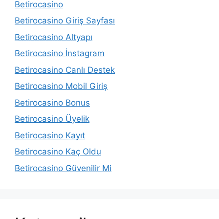
Betirocasino
Betirocasino Giriş Sayfası
Betirocasino Altyapı
Betirocasino İnstagram
Betirocasino Canlı Destek
Betirocasino Mobil Giriş
Betirocasino Bonus
Betirocasino Üyelik
Betirocasino Kayıt
Betirocasino Kaç Oldu
Betirocasino Güvenilir Mi