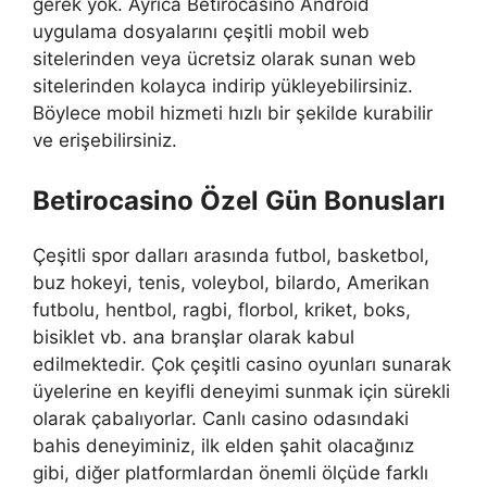
gerek yok. Ayrıca Betirocasino Android
uygulama dosyalarını çeşitli mobil web
sitelerinden veya ücretsiz olarak sunan web
sitelerinden kolayca indirip yükleyebilirsiniz.
Böylece mobil hizmeti hızlı bir şekilde kurabilir
ve erişebilirsiniz.
Betirocasino Özel Gün Bonusları
Çeşitli spor dalları arasında futbol, ​​basketbol, ​​
buz hokeyi, tenis, voleybol, bilardo, Amerikan
futbolu, hentbol, ​​ragbi, florbol, kriket, boks,
bisiklet vb. ana branşlar olarak kabul
edilmektedir. Çok çeşitli casino oyunları sunarak
üyelerine en keyifli deneyimi sunmak için sürekli
olarak çabalıyorlar. Canlı casino odasındaki
bahis deneyiminiz, ilk elden şahit olacağınız
gibi, diğer platformlardan önemli ölçüde farklı